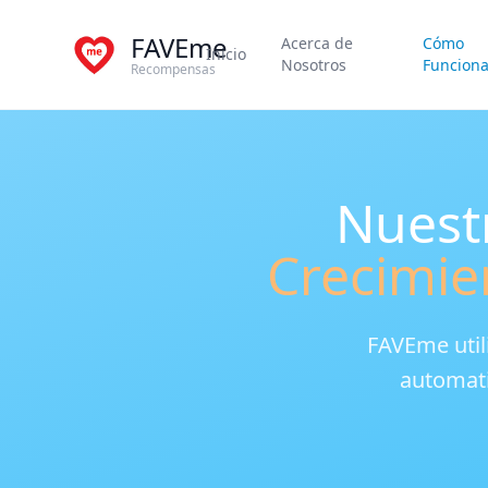
FAVEme
Acerca de
Cómo
Inicio
Nosotros
Funcion
Recompensas
Nuest
Crecimie
FAVEme util
automatiz