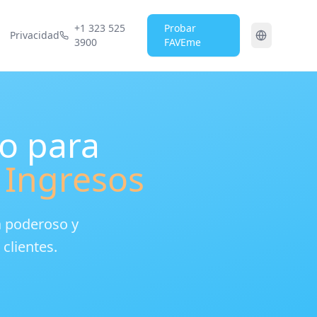
+1 323 525
Probar
Privacidad
3900
FAVEme
o para
 Ingresos
a poderoso y
 clientes.