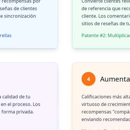
er recompensas por
Convierte clientes f
señas de clientes
de referencia que re
e sincronización
cliente. Los comentario
sitios de reseñas de t
rellas
Patente #2: Multiplica
Aumentar
4
a calidad de tu
Calificaciones más alt
 en el proceso. Los
virtuoso de crecimien
e forma privada.
recompensas "compárte
enviando recomendaci