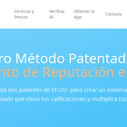
Servicios y
Verificar
Obtener la
Contacto
a
Precios
IA
App
ro Método Patentad
nto de Reputación e
iza dos patentes de EE.UU. para crear un sistem
ado que eleva tus calificaciones y multiplica tus