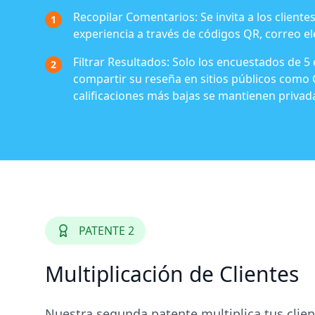
Recopilar Comentarios:
Se invita a los cliente
1
experiencia a través de códigos QR, correo el
Filtrar Resultados:
Solo los encuestados de 5 
2
compartir su reseña en sitios públicos como 
calificaciones más bajas se mantienen privada
PATENTE 2
Multiplicación de Clientes
Nuestra segunda patente multiplica tus clie