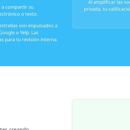
Al amplificar las v
s a compartir su
privada, tu calificac
ectrónico o texto.
estrellas son impulsados a
Google o Yelp. Las
s para tu revisión interna.
ntes creando