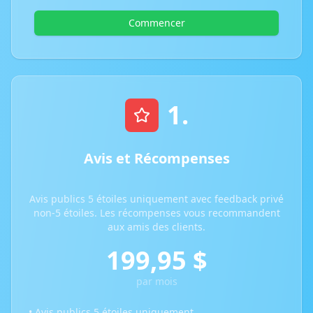
Commencer
1.
Avis et Récompenses
Avis publics 5 étoiles uniquement avec feedback privé
non-5 étoiles. Les récompenses vous recommandent
aux amis des clients.
199,95 $
par mois
• Avis publics 5 étoiles uniquement