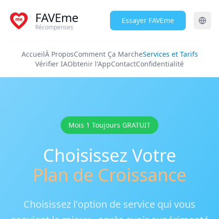
FAVEme
Essayer FAVEme
Récompenses
Accueil
À Propos
Comment Ça Marche
Services et Tarifs
Vérifier IA
Obtenir l'App
Contact
Confidentialité
Mois 1 Toujours GRATUIT
Choisissez Votre
Plan de Croissance
Choisissez l'option de service qui vous