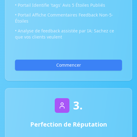
• Portail Identifie 'tags' Avis 5 Étoiles Publiés
• Portail Affiche Commentaires Feedback Non-5-
Étoiles
• Analyse de feedback assistée par IA: Sachez ce
que vos clients veulent
Commencer
3.
Perfection de Réputation