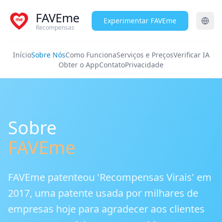
FAVEme
Experimentar FAVEme
Recompensas
Início
Sobre Nós
Como Funciona
Serviços e Preços
Verificar IA
Obter o App
Contato
Privacidade
Sobre
FAVEme
FAVEme patenteou 'Recompensas Virais' em
2017, uma patente usada por milhares de
empresas hoje para agradecer aos clientes