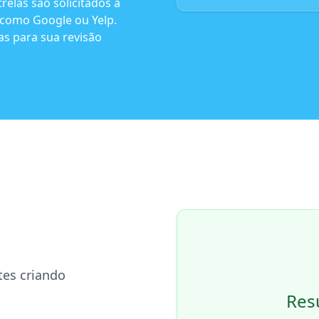
elas são solicitados a
 como Google ou Yelp.
as para sua revisão
tes criando
Resu