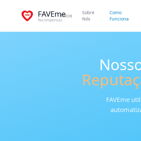
FAVEme
Sobre
Como
Início
Nós
Funciona
Recompensas
Nosso
Reputaç
FAVEme util
automatiza