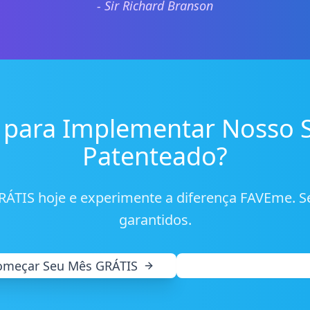
- Sir Richard Branson
 para Implementar Nosso 
Patenteado?
TIS hoje e experimente a diferença FAVEme. Se
garantidos.
omeçar Seu Mês GRÁTIS
Ver Planos de Preç