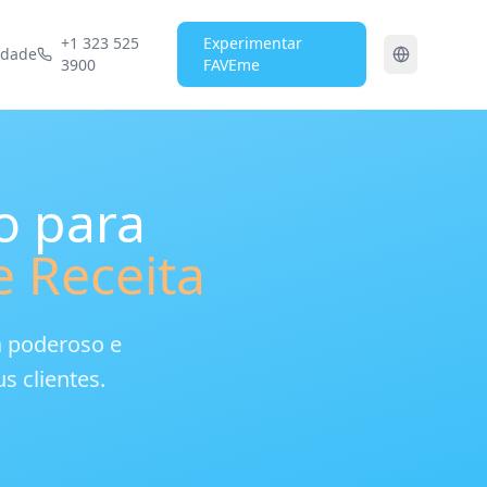
+1 323 525
Experimentar
idade
3900
FAVEme
o para
 Receita
a poderoso e
s clientes.