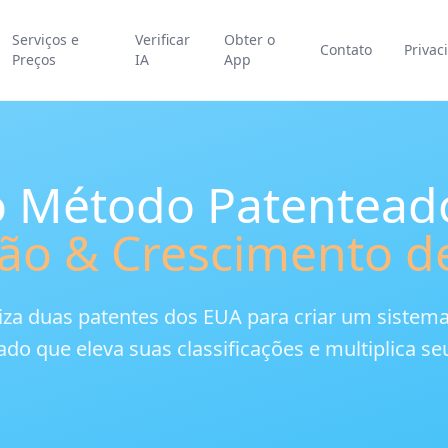
Serviços e
Verificar
Obter o
Contato
Privac
Preços
IA
App
 Método Patentead
ão & Crescimento de
iza duas patentes dos EUA para criar um sistem
do que eleva suas classificações e multiplica seu