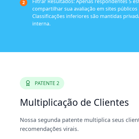
Filtrar Resultados:
Apenas respondentes 5 estr
2
compartilhar sua avaliação em sites públicos
Classificações inferiores são mantidas privad
interna.
PATENTE 2
Multiplicação de Clientes
Nossa segunda patente multiplica seus clien
recomendações virais.